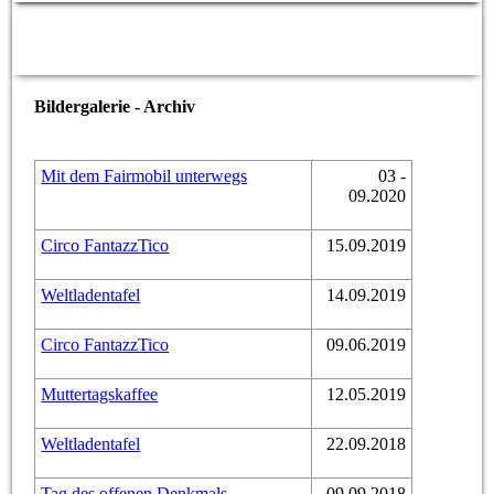
fair
einkaufen –
fair
schenken
Bildergalerie - Archiv
Mit dem Fairmobil unterwegs
03 -
09.2020
Circo FantazzTico
15.09.2019
Weltladentafel
14.09.2019
Circo FantazzTico
09.06.2019
Muttertagskaffee
12.05.2019
Weltladentafel
22.09.2018
Tag des offenen Denkmals
09.09.2018